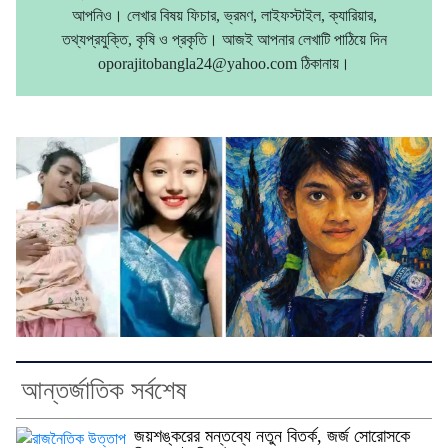
আপনিও। লেখার বিষয় ফিচার, ভ্রমণ, লাইফস্টাইল, ক্যারিয়ার,
তথ্যপ্রযুক্তি, কৃষি ও প্রকৃতি। আজই আপনার লেখাটি পাঠিয়ে দিন
oporajitobangla24@yahoo.com ঠিকানায়।
আন্তর্জাতিক সর্বশেষ
জয়শঙ্করের মন্তব্যে নতুন বিতর্ক, জর্জ সোরোসকে