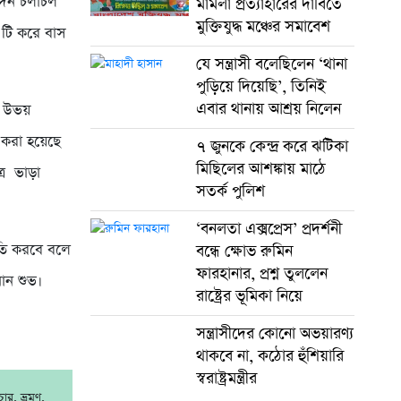
িদিন চলাচল
মামলা প্রত্যাহারের দাবিতে
মুক্তিযুদ্ধ মঞ্চের সমাবেশ
 টি করে বাস
যে সন্ত্রাসী বলেছিলেন ‘থানা
পুড়িয়ে দিয়েছি’, তিনিই
এবার থানায় আশ্রয় নিলেন
। উভয়
ণ করা হয়েছে
৭ জুনকে কেন্দ্র করে ঝটিকা
মিছিলের আশঙ্কায় মাঠে
্রে ভাড়া
সতর্ক পুলিশ
‘বনলতা এক্সপ্রেস’ প্রদর্শনী
রতি করবে বলে
বন্ধে ক্ষোভ রুমিন
ফারহানার, প্রশ্ন তুললেন
নান শুভ।
রাষ্ট্রের ভূমিকা নিয়ে
সন্ত্রাসীদের কোনো অভয়ারণ্য
থাকবে না, কঠোর হুঁশিয়ারি
স্বরাষ্ট্রমন্ত্রীর
র, ভ্রমণ,