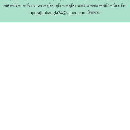
লাইফস্টাইল, ক্যারিয়ার, তথ্যপ্রযুক্তি, কৃষি ও প্রকৃতি। আজই আপনার লেখাটি পাঠিয়ে দিন
oporajitobangla24@yahoo.com ঠিকানায়।