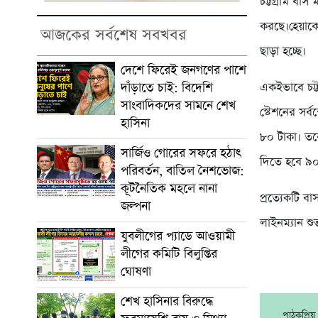
চট্টগ্রাম বা
করছে।হেয়াকো
আজকের সর্বশেষ সবখবর
ছাড়া হচ্ছে।
দেশে ফিরেই জনগণের পাশে
দাঁড়াতে চাই: বিদেশি
একইভাবে চট্
সাংবাদিকদের সামনে শেখ
স্টেশনের সর্
হাসিনা
৮০ টাকা। তবে
সার্জিও গোরের সফরে হঠাৎ
দিতে হবে ৯০
পরিবর্তন, বাতিল নৈশভোজ:
কূটনৈতিক মহলে নানা
প্রত্যেকটি 
জল্পনা
লাইনম্যান শু
যুবলীগের প্যাডে আওয়ামী
লীগের কমিটি বিলুপ্তির
ঘোষণা
শেখ হাসিনার বিরুদ্ধে
পাঠকপ্রি