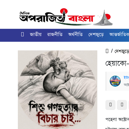
জাতীয়
রাজনীতি
অর্থনীতি
দেশজুড়ে
আন্তর্জাতি
/
দেশজুড়
হেয়াকো- 
ইউনু
অক্
পহেলা অক্টোব