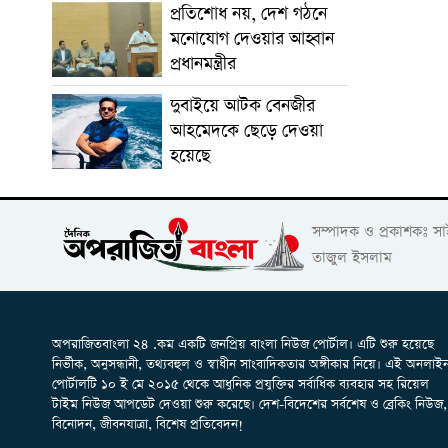
প্রতিশোধ নয়, দেশ গঠনে
মনোযোগ দেওয়ার আহ্বান
প্রধানমন্ত্রীর
দুবাইয়ে আটক বেনজীর
আহমেদকে ছেড়ে দেওয়া
হয়েছে
সম্পাদক ও প্রকাশকঃ স
তাজুল ইসলাম
অপরাজিতবাংলা ২৪ .কম একটি জনপ্রিয় বাংলা নিউজ পোর্টাল। এটি শুরু হয়েছে
নির্ভীক, অনুসন্ধানী, তথ্যবহুল ও স্বাধীন সাংবাদিকতার অঙ্গীকার নিয়ে। এই অনলাই
পোর্টালটি ১০ ই মে ২০১৫ থেকে আধুনিক প্রযুক্তির সর্বাধিক ব্যবহার সহ রিয়েল
টাইম নিউজ আপডেট দেওয়া শুরু করেছে। দেশ-বিদেশের সর্বশেষ ও ব্রেকিং নিউজ,
বিনোদন, জীবনযাত্রা, বিশেষ প্রতিবেদন!