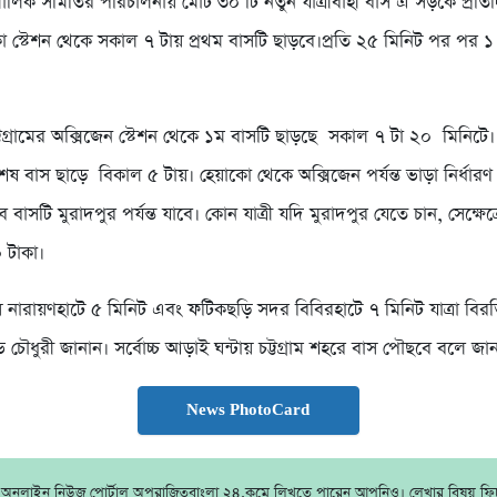
স মালিক সমিতির পরিচালনায় মোট ৩০ টি নতুন যাত্রীবাহী বাস এ সড়কে প্রত
 স্টেশন থেকে সকাল ৭ টায় প্রথম বাসটি ছাড়বে।প্রতি ২৫ মিনিট পর পর ১
টগ্রামের অক্সিজেন স্টেশন থেকে ১ম বাসটি ছাড়ছে সকাল ৭ টা ২০ মিনিটে
বশেষ বাস ছাড়ে বিকাল ৫ টায়। হেয়াকো থেকে অক্সিজেন পর্যন্ত ভাড়া নির্ধার
 বাসটি মুরাদপুর পর্যন্ত যাবে। কোন যাত্রী যদি মুরাদপুর যেতে চান, সেক্ষেত
 টাকা।
বাস নারায়ণহাটে ৫ মিনিট এবং ফটিকছড়ি সদর বিবিরহাটে ৭ মিনিট যাত্রা বি
ভ চৌধুরী জানান। সর্বোচ্চ আড়াই ঘন্টায় চট্টগ্রাম শহরে বাস পৌছবে বলে জা
News PhotoCard
য় অনলাইন নিউজ পোর্টাল অপরাজিতবাংলা ২৪.কমে লিখতে পারেন আপনিও। লেখার বিষয় ফিচা