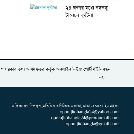
২৪ ঘণ্টার মধ্যে বঙ্গবন্ধু
টানেলে দুর্ঘটনা
লাদেশ সরকার তথ্য অধিদফতর কর্তৃক অনলাইন নিউজ পোর্টালটি
নিবন্ধন
নং:
অফিসঃ ৩৭,দিলকুশা,মতিঝিল বাণিজ্যিক এলাকা, ঢাকা -১০০০। ই-‌মেইল:
oporajitobangla24@yahoo.com
oporajitobangla24@protonmail.com
oporajitobangla@gmail.com