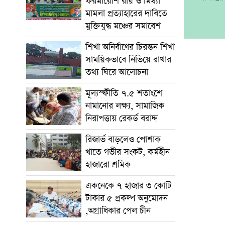
ফরমায়েশি রায় ও মিথ্যা
মামলা প্রত্যাহারের দাবিতে
মুক্তিযুদ্ধ মঞ্চের সমাবেশ
শিখা অনির্বাণের চিরন্তন শিখা
সাময়িকভাবে নিভিয়ে রাখার
তথ্য ঘিরে আলোচনা
মূল্যস্ফীতি ৭.৫ শতাংশে
নামানোর লক্ষ্য, সামাজিক
নিরাপত্তায় রেকর্ড বরাদ্দ
রিজার্ভ বাড়লেও পোশাক
খাতে গভীর সংকট, কর্মহীন
হাজারো শ্রমিক
একনেকে ৭ হাজার ৩ কোটি
টাকার ৫ প্রকল্প অনুমোদন
,অগ্রাধিকার পেল চীন