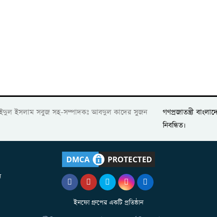
গণপ্রজাতন্ত্রী বাং
াইদুল ইসলাম সবুজ সহ-সম্পাদকঃ আবদুল কাদের সুজন
নিবন্ধিত।
ন
ইনফো গ্রুপের একটি প্রতিষ্ঠান