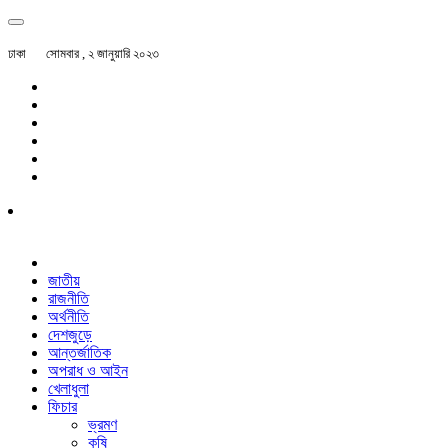
ঢাকা
সোমবার , ২ জানুয়ারি ২০২৩
জাতীয়
রাজনীতি
অর্থনীতি
দেশজুড়ে
আন্তর্জাতিক
অপরাধ ও আইন
খেলাধুলা
ফিচার
ভ্রমণ
কৃষি