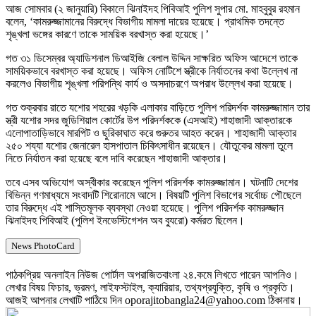
আজ সোমবার (২ জানুয়ারি) বিকালে ঝিনাইদহ পিবিআই পুলিশ সুপার মো. মাহবুবুর রহমান
বলেন, ‘কামরুজ্জামানের বিরুদ্ধে বিভাগীয় মামলা দায়ের হয়েছে। প্রাথমিক তদন্তে
শৃঙ্খলা ভঙ্গের কারণে তাকে সাময়িক বরখাস্ত করা হয়েছে।’
গত ৩১ ডিসেম্বর অ্যাডিশনাল ডিআইজি বেলাল উদ্দিন সাক্ষরিত অফিস আদেশে তাকে
সাময়িকভাবে বরখাস্ত করা হয়েছে। অফিস নোটিশে স্ত্রীকে নির্যাতনের কথা উল্লেখ না
করলেও বিভাগীয় শৃঙ্খলা পরিপন্থি কার্য ও অসদাচরণে অপরাধ উল্লেখ করা হয়েছে।
গত শুক্রবার রাতে যশোর শহরের খড়কি এলাকার বাড়িতে পুলিশ পরিদর্শক কামরুজ্জামান তার
স্ত্রী যশোর সদর জুডিশিয়াল কোর্টের উপ পরিদর্শককে (এসআই) শাহাজাদী আক্তারকে
এলোপাতাড়িভাবে মারপিট ও ছুরিকাঘাত করে গুরুতর আহত করেন। শাহাজাদী আক্তার
২৫০ শয্যা যশোর জেনারেল হাসপাতাল চিকিৎসাধীন রয়েছেন। যৌতুকের মামলা তুলে
নিতে নির্যাতন করা হয়েছে বলে দাবি করেছেন শাহাজাদী আক্তার।
তবে এসব অভিযোগ অস্বীকার করেছেন পুলিশ পরিদর্শক কামরুজ্জামান। ঘটনাটি দেশের
বিভিন্ন গণমাধ্যমে সংবাদটি শিরোনামে আসে। বিষয়টি পুলিশ বিভাগের সর্বোচ্চ পৌছেলে
তার বিরুদ্ধে এই শাস্তিমূলক ব্যবস্থা নেওয়া হয়েছে। পুলিশ পরিদর্শক কামরুজ্জান
ঝিনাইদহ পিবিআই (পুলিশ ইনভেস্টিগেশন অব ব্যুরো) কর্মরত ছিলেন।
News PhotoCard
পাঠকপ্রিয় অনলাইন নিউজ পোর্টাল অপরাজিতবাংলা ২৪.কমে লিখতে পারেন আপনিও।
লেখার বিষয় ফিচার, ভ্রমণ, লাইফস্টাইল, ক্যারিয়ার, তথ্যপ্রযুক্তি, কৃষি ও প্রকৃতি।
আজই আপনার লেখাটি পাঠিয়ে দিন oporajitobangla24@yahoo.com ঠিকানায়।