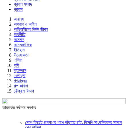
প্রধান সংবাদ
প্রবাস
অনান্য
অপরাধ ও আইন
অভিবাসীদের নির্মম জীবন
অর্থনীতি
আত্মসাৎ
আন্তর্জাতিক
ইতিহাস
উদ্যোক্তা
এশিয়া
কৃষি
ক্যাম্পাস
খেলাধুলা
গণমাধ্যম
গল্প ক‌বিতা
চট্টগ্রাম বিভাগ
আজকের সর্বশেষ সবখবর
দেশে ফিরেই জনগণের পাশে দাঁড়াতে চাই: বিদেশি সাংবাদিকদের সামনে
শেখ হাসিনা