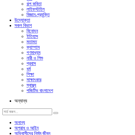
গল্প ক‌বিতা
লাইফস্টাইল
বিজ্ঞান-প্রযুক্তি
উদ্যোক্তা
সকল বিভাগ
বিনোদন
ইতিহাস
মতামত
ক্যাম্পাস
গণমাধ্যম
নারী ও শিশু
প্রবাস
ধর্ম
শিক্ষা
সাক্ষাৎকার
স্বাস্থ্য
পজিটিভ বাংলাদেশ
অন্যান্য
অনান্য
অপরাধ ও আইন
অভিবাসীদের নির্মম জীবন