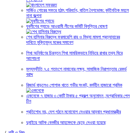
সার্জিও গোরের সফরে হঠাৎ পরিবর্তন, বাতিল নৈশভোজ: কূটনৈতিক মহলে
নানা জল্পনা
যুবলীগের প্যাডে আওয়ামী লীগের কমিটি বিলুপ্তির ঘোষণা
শেখ হাসিনার বিরুদ্ধে ফরমায়েশি রায় ও মিথ্যা মামলা প্রত্যাহারের
দাবিতে মুক্তিযুদ্ধ মঞ্চের সমাবেশ
শিখা অনির্বাণের চিরন্তন শিখা সাময়িকভাবে নিভিয়ে রাখার তথ্য ঘিরে
আলোচনা
মূল্যস্ফীতি ৭.৫ শতাংশে নামানোর লক্ষ্য, সামাজিক নিরাপত্তায় রেকর্ড
বরাদ্দ
রিজার্ভ বাড়লেও পোশাক খাতে গভীর সংকট, কর্মহীন হাজারো শ্রমিক
একনেকে ৭ হাজার ৩ কোটি টাকার ৫ প্রকল্প অনুমোদন ,অগ্রাধিকার পেল
চীন
প্রতিশোধ নয়, দেশ গঠনে মনোযোগ দেওয়ার আহ্বান প্রধানমন্ত্রীর
দুবাইয়ে আটক বেনজীর আহমেদকে ছেড়ে দেওয়া হয়েছে
/
নারী ও শিশু