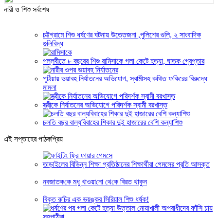
নারী ও শিশু সর্বশেষ
চট্টগ্রামে শিশু ধর্ষণের ঘটনায় উত্তেজনা ,পুলিশের গুলি, ২ সাংবাদিক
গুলিবিদ্ধ
পল্লবীতে ৮ বছরের শিশু রামিসাকে গলা কেটে হত্যা, ঘাতক গ্রেপ্তার
পুঠিয়ায় ভয়াবহ নির্যাতনের অভিযোগ, স্বামীসহ কথিত ফকিরের বিরুদ্ধে
মামলা
স্ত্রীকে নির্যাতনের অভিযোগে পরিদর্শক স্বামী বরখাস্ত
চলতি বছর বাল্যবিবাহের শিকার দুই হাজারের বেশি কন্যাশিশু
এই সপ্তাহের পাঠকপ্রিয়
তাড়াইলের বিভিন্ন শিক্ষা প্রতিষ্ঠানের শিক্ষার্থীরা গেমসের প্রতি আসক্ত
নবজাতক‌কে মধু খাওয়‌া‌নো থে‌কে বিরত থাকুন
বিকৃত রুচির এক ভয়ঙ্কর সিরিয়াল শিশু ধর্ষক!