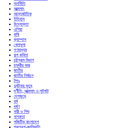
অর্থনীতি
আত্মসাৎ
আন্তর্জাতিক
ইতিহাস
উদ্যোক্তা
এশিয়া
কৃষি
ক্যাম্পাস
খেলাধুলা
গণমাধ্যম
গল্প ক‌বিতা
চট্টগ্রাম বিভাগ
চাকুরীর খবর
জাতীয়
জাতীয় নির্বাচন
টপ৯
দুর্ঘটনায় মৃত্যু
দূর্ণীতি, আত্মসাৎ ও লুটপাট
দেশজুড়ে
ধর্ম
ধর্ষণ
নারী ও শিশু
নাশকতা
পজিটিভ বাংলাদেশ
প্রতারণা-জালিয়াতি