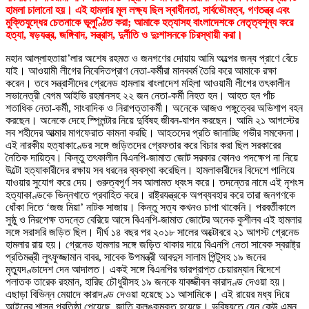
হামলা চালানো হয়। এই হামলার মূল লক্ষ্য ছিল স্বাধীনতা, সার্বভৌমত্ব, গণতন্ত্র এবং
মুক্তিযুদ্ধের চেতনাকে ভূলুণ্ঠিত করা; আমাকে হত্যাসহ বাংলাদেশকে নেতৃত্বশূন্য করে
হত্যা, ষড়যন্ত্র, জঙ্গিবাদ, সন্ত্রাস, দুর্নীতি ও দুঃশাসনকে চিরস্থায়ী করা।
মহান আল্লাহতায়া’লার অশেষ রহমত ও জনগণের দোয়ায় আমি অল্পের জন্য প্রাণে বেঁচে
যাই। আওয়ামী লীগের নিবেদিতপ্রাণ নেতা-কর্মীরা মানববর্ম তৈরি করে আমাকে রক্ষা
করেন। তবে সন্ত্রাসীদের গ্রেনেড হামলায় বাংলাদেশ মহিলা আওয়ামী লীগের তৎকালীন
সভানেত্রী বেগম আইভি রহমানসহ ২২ জন নেতা-কর্মী নিহত হন। আহত হন পাঁচ
শতাধিক নেতা-কর্মী, সাংবাদিক ও নিরাপত্তাকর্মী। অনেকে আজও পঙ্গুত্বের অভিশাপ বহন
করছেন। অনেকে দেহে স্প্লিন্টার নিয়ে দুর্বিষহ জীবন-যাপন করছেন। আমি ২১ আগস্টের
সব শহীদের আত্মার মাগফেরাত কামনা করছি। আহতদের প্রতি জানাচ্ছি গভীর সমবেদনা।
এই নারকীয় হত্যাকাণ্ডের সঙ্গে জড়িতদের গ্রেফতার করে বিচার করা ছিল সরকারের
নৈতিক দায়িত্ব। কিন্তু তৎকালীন বিএনপি-জামাত জোট সরকার কোনও পদক্ষেপ না নিয়ে
উল্টো হত্যাকারীদের রক্ষায় সব ধরনের ব্যবস্থা করেছিল। হামলাকারীদের বিদেশে পালিয়ে
যাওয়ার সুযোগ করে দেয়। গুরুত্বপূর্ণ সব আলামত ধ্বংস করে। তদন্তের নামে এই নৃশংস
হত্যাকাণ্ডকে ভিন্নখাতে প্রবাহিত করে। রাষ্ট্রযন্ত্রকে অপব্যবহার করে তারা জনগণকে
ধোঁকা দিতে ‘জজ মিয়া’ নাটক সাজায়। কিন্তু সত্য কখনও চাপা থাকেনি। পরবর্তীকালে
সুষ্ঠু ও নিরপেক্ষ তদন্তে বেরিয়ে আসে বিএনপি-জামাত জোটের অনেক কুশীলব এই হামলার
সঙ্গে সরাসরি জড়িত ছিল। দীর্ঘ ১৪ বছর পর ২০১৮ সালের অক্টোবরে ২১ আগস্ট গ্রেনেড
হামলার রায় হয়। গ্রেনেড হামলার সঙ্গে জড়িত থাকার দায়ে বিএনপি নেতা সাবেক স্বরাষ্ট্র
প্রতিমন্ত্রী লুৎফুজ্জামান বাবর, সাবেক উপমন্ত্রী আবদুস সালাম পিন্টুসহ ১৯ জনের
মৃত্যুদণ্ডাদেশ দেন আদালত। একই সঙ্গে বিএনপির ভারপ্রাপ্ত চেয়ারম্যান বিদেশে
পলাতক তারেক রহমান, হারিছ চৌধুরীসহ ১৯ জনকে যাবজ্জীবন কারাদণ্ড দেওয়া হয়।
এছাড়া বিভিন্ন মেয়াদে কারাদণ্ড দেওয়া হয়েছে ১১ আসামিকে। এই রায়ের মধ্য দিয়ে
আইনের শাসন প্রতিষ্ঠা পেয়েছে, জাতি কলঙ্কমুক্ত হয়েছে। ভবিষ্যতে যেন কেউ এমন