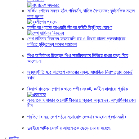
সার্জিও গোরের সফরে হঠাৎ পরিবর্তন, বাতিল নৈশভোজ: কূটনৈতিক মহলে
নানা জল্পনা
যুবলীগের প্যাডে আওয়ামী লীগের কমিটি বিলুপ্তির ঘোষণা
শেখ হাসিনার বিরুদ্ধে ফরমায়েশি রায় ও মিথ্যা মামলা প্রত্যাহারের
দাবিতে মুক্তিযুদ্ধ মঞ্চের সমাবেশ
শিখা অনির্বাণের চিরন্তন শিখা সাময়িকভাবে নিভিয়ে রাখার তথ্য ঘিরে
আলোচনা
মূল্যস্ফীতি ৭.৫ শতাংশে নামানোর লক্ষ্য, সামাজিক নিরাপত্তায় রেকর্ড
বরাদ্দ
রিজার্ভ বাড়লেও পোশাক খাতে গভীর সংকট, কর্মহীন হাজারো শ্রমিক
একনেকে ৭ হাজার ৩ কোটি টাকার ৫ প্রকল্প অনুমোদন ,অগ্রাধিকার পেল
চীন
প্রতিশোধ নয়, দেশ গঠনে মনোযোগ দেওয়ার আহ্বান প্রধানমন্ত্রীর
দুবাইয়ে আটক বেনজীর আহমেদকে ছেড়ে দেওয়া হয়েছে
/
জাতীয়