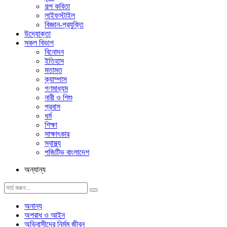
গল্প ক‌বিতা
লাইফস্টাইল
বিজ্ঞান-প্রযুক্তি
উদ্যোক্তা
সকল বিভাগ
বিনোদন
ইতিহাস
মতামত
ক্যাম্পাস
গণমাধ্যম
নারী ও শিশু
প্রবাস
ধর্ম
শিক্ষা
সাক্ষাৎকার
স্বাস্থ্য
পজিটিভ বাংলাদেশ
অন্যান্য
অনান্য
অপরাধ ও আইন
অভিবাসীদের নির্মম জীবন