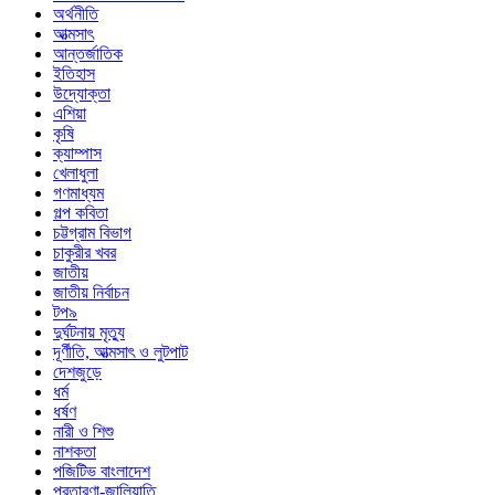
অর্থনীতি
আত্মসাৎ
আন্তর্জাতিক
ইতিহাস
উদ্যোক্তা
এশিয়া
কৃষি
ক্যাম্পাস
খেলাধুলা
গণমাধ্যম
গল্প ক‌বিতা
চট্টগ্রাম বিভাগ
চাকুরীর খবর
জাতীয়
জাতীয় নির্বাচন
টপ৯
দুর্ঘটনায় মৃত্যু
দূর্ণীতি, আত্মসাৎ ও লুটপাট
দেশজুড়ে
ধর্ম
ধর্ষণ
নারী ও শিশু
নাশকতা
পজিটিভ বাংলাদেশ
প্রতারণা-জালিয়াতি