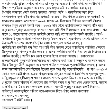
অপরাধ করার ধৃষ্টতা দেখাতে না পারে তা বন্ধ করা হয়েছে। আশা করি, সব আইনি বিধি-
বিধান ও প্রক্রিয়া অনুসরণ করে যত দ্রুত সম্ভব এই রায় কার্যকর করা হবে।
বিএনপি-জামায়াত জোট যখনই সরকারে এসেছে, জঙ্গি ও সন্ত্রাসীদের মদত দিয়ে
বাংলাদেশকে ব্যর্থ রাষ্ট্র বানানোর অপচেষ্টা করেছে। বিএনপি-জামায়াতের সব অপচেষ্টা ও
ষড়যন্ত্রকে নস্যাৎ করে জনগণ ২০০৮ সালের ২৯ ডিসেম্বর নির্বাচনে আওয়ামী লীগকে
আবারও বিপুল ভোটে বিজয়ী করে। ২০০৯ সাল থেকে ধারাবাহিকভাবে সরকার গঠন করে
মানুষের ভাগ্যোন্নয়নের জন্য বাংলাদেশ আওয়ামী লীগ নিরলসভাবে কাজ করে যাচ্ছে। গত
সাড়ে ১১ বছরে আমরা দেশের প্রতিটি সেক্টরে কাঙ্খিত অগ্রগতি অর্জন করেছি। আর্থ-
সামাজিক উন্নয়নে বাংলাদেশ এখন বিশ্বে ‘রোল মডেল’, স্বল্পোন্নত দেশের তালিকা থেকে
উন্নয়নশীল দেশের কাতারে উন্নীত হওয়ার যোগ্যতা অর্জন করেছে।
প্রতিহিংসার রাজনীতি বাদ দিয়ে আওয়ামী লীগ সরকার দেশে ন্যায়বিচার প্রতিষ্ঠার ক্ষেত্রে
উল্লেখযোগ্য সাফল্য অর্জন করেছে। আমরা সপরিবারে জাতির পিতা হত্যার বিচারের রায়
কার্যকর করেছি। জাতীয় চার নেতা হত্যার বিচার সম্পন্ন হয়েছে। একাত্তরের
মানবতাবিরোধী-যুদ্ধাপরাধীদের বিচারের রায় কার্যকর করা হচ্ছে। সন্ত্রাস ও জঙ্গিবাদ দমনে
জিরো টলারেন্স নীতি অনুসরণ করে দেশে শান্তি ও গণতন্ত্র পুনঃপ্রতিষ্ঠিত হয়েছে। আমরা
আজ আত্মমর্যাদাশীল দেশ হিসেবে বিশ্বের বুকে মাথা উঁচু করে দাঁড়িয়েছি। রূপকল্প ২০২১ ও
২০৪১ এবং ডেল্টা প্ল্যান-২১০০ বাস্তবায়নের মাধ্যমে আমরা জাতির পিতার স্বপ্নের ক্ষুধা-
দারিদ্র্যমুক্ত ও সুখি-সমৃদ্ধ সোনার বাংলাদেশ গড়ে তুলতে নিরলসভাবে কাজ করে যাচ্ছি।
গ্রেনেড হামলা মামলায় দণ্ডিতদের রায় কার্যকর করার মধ্য দিয়ে দেশ থেকে হত্যা, সন্ত্রাস
ও জঙ্গিবাদের চির অবসান হবে এবং বাংলাদেশ আগামী প্রজন্মের জন্য একটি নিরাপদ-
শান্তিপূর্ণ আবাসভূমিতে পরিণত হবে-আজকের দিনে এটাই আমার প্রত্যাশা।
জয় বাংলা, জয় বঙ্গবন্ধু
বাংলাদেশ চিরজীবী হোক।
News PhotoCard