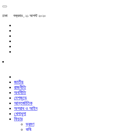
ঢাকা
শুক্রবার , ২১ আগস্ট ২০২০
জাতীয়
রাজনীতি
অর্থনীতি
দেশজুড়ে
আন্তর্জাতিক
অপরাধ ও আইন
খেলাধুলা
ফিচার
ভ্রমণ
কৃষি