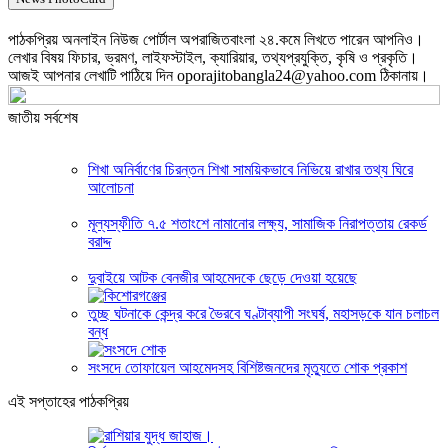
পাঠকপ্রিয় অনলাইন নিউজ পোর্টাল অপরাজিতবাংলা ২৪.কমে লিখতে পারেন আপনিও।
লেখার বিষয় ফিচার, ভ্রমণ, লাইফস্টাইল, ক্যারিয়ার, তথ্যপ্রযুক্তি, কৃষি ও প্রকৃতি।
আজই আপনার লেখাটি পাঠিয়ে দিন oporajitobangla24@yahoo.com ঠিকানায়।
জাতীয় সর্বশেষ
শিখা অনির্বাণের চিরন্তন শিখা সাময়িকভাবে নিভিয়ে রাখার তথ্য ঘিরে
আলোচনা
মূল্যস্ফীতি ৭.৫ শতাংশে নামানোর লক্ষ্য, সামাজিক নিরাপত্তায় রেকর্ড
বরাদ্দ
দুবাইয়ে আটক বেনজীর আহমেদকে ছেড়ে দেওয়া হয়েছে
তুচ্ছ ঘটনাকে কেন্দ্র করে ভৈরবে ঘণ্টাব্যাপী সংঘর্ষ, মহাসড়কে যান চলাচল
বন্ধ
সংসদে তোফায়েল আহমেদসহ বিশিষ্টজনদের মৃত্যুতে শোক প্রকাশ
এই সপ্তাহের পাঠকপ্রিয়