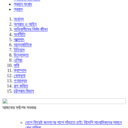
প্রধান সংবাদ
প্রবাস
অনান্য
অপরাধ ও আইন
অভিবাসীদের নির্মম জীবন
অর্থনীতি
আত্মসাৎ
আন্তর্জাতিক
ইতিহাস
উদ্যোক্তা
এশিয়া
কৃষি
ক্যাম্পাস
খেলাধুলা
গণমাধ্যম
গল্প ক‌বিতা
চট্টগ্রাম বিভাগ
আজকের সর্বশেষ সবখবর
দেশে ফিরেই জনগণের পাশে দাঁড়াতে চাই: বিদেশি সাংবাদিকদের সামনে
শেখ হাসিনা