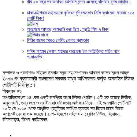
দীর্ঘ ৫০ বছর পর আবারও চট্টগ্রাম বন্দরে এসেছে রাশিয়ার যুদ্ধ জাহাজ।
ঢাকা-চট্টগ্রাম মহাসড়কে কৃত্রিম বুদ্ধিমত্তার সিসি ক্যামেরা, বাজেট ১৫২
কোটি টাকা!
অবশেষে আসছে আমদানি করা ডিম , প্রতি পিস ৭ টাকা
পিটার হাসের আরও বোয়িং কেনার প্রস্তাব
সাঈদ মাহমুদ বেলাল হায়দার পারভেজ’‌কে অতিরিক্ত সচিব পদে
পদোন্নতি।
সম্পাদক ও প্রকাশকঃ সাইদুল ইসলাম সবুজ সহ-সম্পাদকঃ আবদুল কাদের সুজন তাজুল
গণপ্রজাতন্ত্রী বাংলাদেশ সরকার তথ্য অধিদফতর কর্তৃক অনলাইন নিউজ
ইসলাম
পোর্টালটি নিবন্ধিত।
নিবন্ধন নং:
অপরাজিতবাংলা ২৪ .কম একটি জনপ্রিয় বাংলা নিউজ পোর্টাল। এটি শুরু হয়েছে নির্ভীক,
অনুসন্ধানী, তথ্যবহুল ও স্বাধীন সাংবাদিকতার অঙ্গীকার নিয়ে। এই অনলাইন পোর্টালটি
১০ ই মে ২০১৫ থেকে আধুনিক প্রযুক্তির সর্বাধিক ব্যবহার সহ রিয়েল টাইম নিউজ
আপডেট দেওয়া শুরু করেছে। দেশ-বিদেশের সর্বশেষ ও ব্রেকিং নিউজ, বিনোদন,
জীবনযাত্রা, বিশেষ প্রতিবেদন!