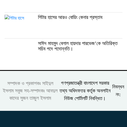
পিটার হাসের আরও বোয়িং কেনার প্রস্তাব
সাঈদ মাহমুদ বেলাল হায়দার পারভেজ’‌কে অতিরিক্ত
সচিব পদে পদোন্নতি।
গণপ্রজাতন্ত্রী বাংলাদেশ সরকার
সম্পাদক ও প্রকাশকঃ সাইদুল
নিবন্ধন
তথ্য অধিদফতর কর্তৃক অনলাইন
ইসলাম সবুজ সহ-সম্পাদকঃ আবদুল
নং:
কাদের সুজন তাজুল ইসলাম
নিউজ পোর্টালটি নিবন্ধিত।