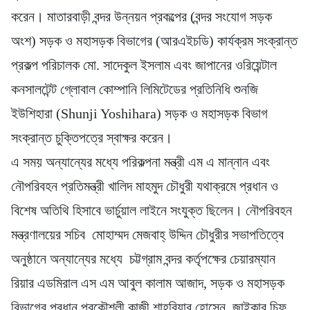
করেন। মাতারবাড়ী বন্দর উন্নয়ন প্রকল্পের (বন্দর সংযোগ সড়ক
অংশ) সড়ক ও মহাসড়ক বিভাগের (আরএইচডি) কার্যক্রম সংক্রান্ত
প্রকল্প পরিচালক মো. সাদেকুল ইসলাম এবং জাপানের ওরিয়েন্টাল
কনসালটেন্ট গ্লোবাল কোম্পানি লিমিটেডের প্রতিনিধি শুনজি
ইউশিহারা (Shunji Yoshihara) সড়ক ও মহাসড়ক বিভাগ
সংক্রান্ত চুক্তিপত্রে স্বাক্ষর করেন।
এ সময় অন্যান্যের মধ্যে পরিকল্পনা মন্ত্রী এম এ মান্নান এবং
নৌপরিবহন প্রতিমন্ত্রী খালিদ মাহমুদ চৌধুরী যথাক্রমে প্রধান ও
বিশেষ অতিথি হিসাবে ভার্চুয়াল লাইনে সংযুক্ত ছিলেন। নৌপরিবহন
মন্ত্রণালয়ের সচিব মোহাম্মদ মেজবাহ্ উদ্দিন চৌধুরীর সভাপতিত্বে
অনুষ্ঠানে অন্যান্যের মধ্যে চট্টগ্রাম বন্দর কর্তৃপক্ষের চেয়ারম্যান
রিয়ার এডমিরাল এস এম আবুল কালাম আজাদ, সড়ক ও মহাসড়ক
বিভাগের প্রধান প্রকৌশলী কাজী শাহরিয়ার হোসেন, জাইকার চিফ